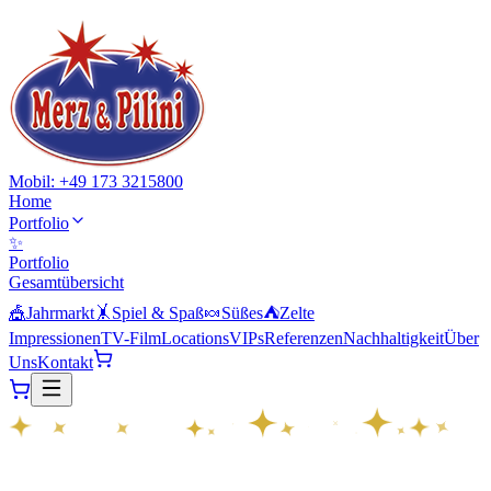
Mobil: +49 173 3215800
Home
Portfolio
✨
Portfolio
Gesamtübersicht
🎪
Jahrmarkt
🤸
Spiel & Spaß
🍬
Süßes
⛺
Zelte
Impressionen
TV-Film
Locations
VIPs
Referenzen
Nachhaltigkeit
Über
Uns
Kontakt