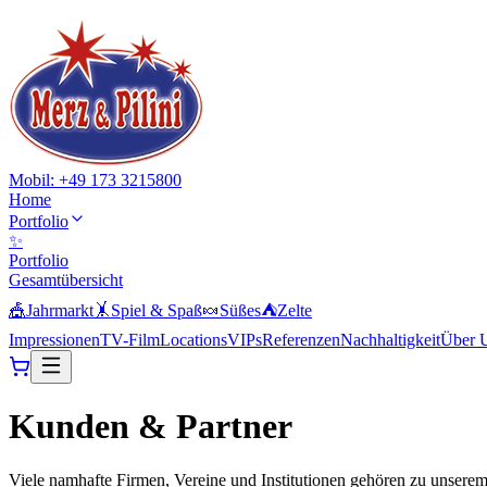
Mobil: +49 173 3215800
Home
Portfolio
✨
Portfolio
Gesamtübersicht
🎪
Jahrmarkt
🤸
Spiel & Spaß
🍬
Süßes
⛺
Zelte
Impressionen
TV-Film
Locations
VIPs
Referenzen
Nachhaltigkeit
Über 
Kunden &
Partner
Viele namhafte Firmen, Vereine und Institutionen gehören zu unsere