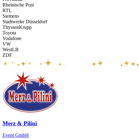
Rheinische Post
RTL
Siemens
Stadtwerke Düsseldorf
ThyssenKrupp
Toyota
Vodafone
VW
WestLB
ZDF
Merz & Pilini
Event GmbH