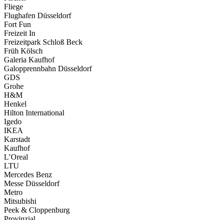
Fliege
Flughafen Düsseldorf
Fort Fun
Freizeit In
Freizeitpark Schloß Beck
Früh Kölsch
Galeria Kaufhof
Galopprennbahn Düsseldorf
GDS
Grohe
H&M
Henkel
Hilton International
Igedo
IKEA
Karstadt
Kaufhof
L’Oreal
LTU
Mercedes Benz
Messe Düsseldorf
Metro
Mitsubishi
Peek & Cloppenburg
Provinzial