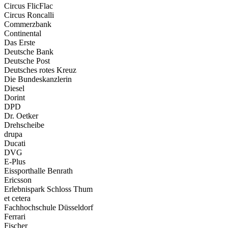
Circus FlicFlac
Circus Roncalli
Commerzbank
Continental
Das Erste
Deutsche Bank
Deutsche Post
Deutsches rotes Kreuz
Die Bundeskanzlerin
Diesel
Dorint
DPD
Dr. Oetker
Drehscheibe
drupa
Ducati
DVG
E-Plus
Eissporthalle Benrath
Ericsson
Erlebnispark Schloss Thum
et cetera
Fachhochschule Düsseldorf
Ferrari
Fischer