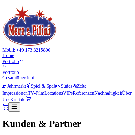
Mobil: +49 173 3215800
Home
Portfolio
✨
Portfolio
Gesamtübersicht
🎪
Jahrmarkt
🤸
Spiel & Spaß
🍬
Süßes
⛺
Zelte
Impressionen
TV-Film
Locations
VIPs
Referenzen
Nachhaltigkeit
Über
Uns
Kontakt
Kunden &
Partner