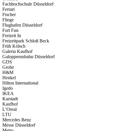
Fachhochschule Düsseldorf
Ferrari
Fischer
Fliege
Flughafen Düsseldorf
Fort Fun
Freizeit In
Freizeitpark Schloß Beck
Früh Kölsch
Galeria Kaufhof
Galopprennbahn Düsseldorf
GDS
Grohe
H&M
Henkel
Hilton International
Igedo
IKEA
Karstadt
Kaufhof
L’Oreal
LTU
Mercedes Benz
Messe Düsseldorf
Metro