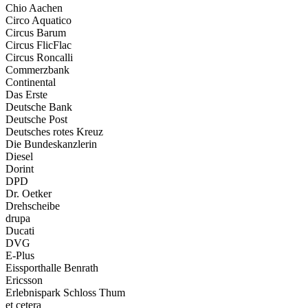
Chio Aachen
Circo Aquatico
Circus Barum
Circus FlicFlac
Circus Roncalli
Commerzbank
Continental
Das Erste
Deutsche Bank
Deutsche Post
Deutsches rotes Kreuz
Die Bundeskanzlerin
Diesel
Dorint
DPD
Dr. Oetker
Drehscheibe
drupa
Ducati
DVG
E-Plus
Eissporthalle Benrath
Ericsson
Erlebnispark Schloss Thum
et cetera