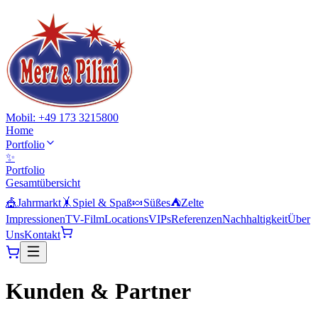
Mobil: +49 173 3215800
Home
Portfolio
✨
Portfolio
Gesamtübersicht
🎪
Jahrmarkt
🤸
Spiel & Spaß
🍬
Süßes
⛺
Zelte
Impressionen
TV-Film
Locations
VIPs
Referenzen
Nachhaltigkeit
Über
Uns
Kontakt
Kunden &
Partner