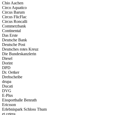
Chio Aachen
Circo Aquatico
Circus Barum
Circus FlicFlac
Circus Roncalli
Commerzbank
Continental
Das Erste
Deutsche Bank
Deutsche Post
Deutsches rotes Kreuz
Die Bundeskanzlerin
Diesel
Dorint
DPD
Dr. Oetker
Drehscheibe
drupa
Ducati
DVG
E-Plus
Eissporthalle Benrath
Ericsson
Erlebnispark Schloss Thum
et cetera