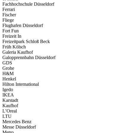
Fachhochschule Düsseldorf
Ferrari
Fischer
Fliege
Flughafen Düsseldorf
Fort Fun
Freizeit In
Freizeitpark Schloß Beck
Früh Kölsch
Galeria Kaufhof
Galopprennbahn Düsseldorf
GDS
Grohe
H&M
Henkel
Hilton International
Igedo
IKEA
Karstadt
Kaufhof
L’Oreal
LTU
Mercedes Benz
Messe Düsseldorf
Metro