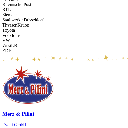
Rheinische Post
RTL
Siemens
Stadtwerke Düsseldorf
ThyssenKrupp
Toyota
Vodafone
VW
WestLB
ZDF
Merz & Pilini
Event GmbH