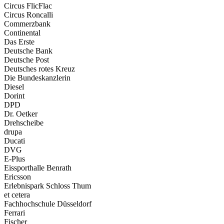
Circus FlicFlac
Circus Roncalli
Commerzbank
Continental
Das Erste
Deutsche Bank
Deutsche Post
Deutsches rotes Kreuz
Die Bundeskanzlerin
Diesel
Dorint
DPD
Dr. Oetker
Drehscheibe
drupa
Ducati
DVG
E-Plus
Eissporthalle Benrath
Ericsson
Erlebnispark Schloss Thum
et cetera
Fachhochschule Düsseldorf
Ferrari
Fischer