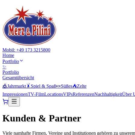
Mobil: +49 173 3215800
Home
Portfolio
✨
Portfolio
Gesamtübersicht
🎪
Jahrmarkt
🤸
Spiel & Spaß
🍬
Süßes
⛺
Zelte
Impressionen
TV-Film
Locations
VIPs
Referenzen
Nachhaltigkeit
Über 
Kunden &
Partner
Viele namhafte Firmen, Vereine und Institutionen gehören zu unsere