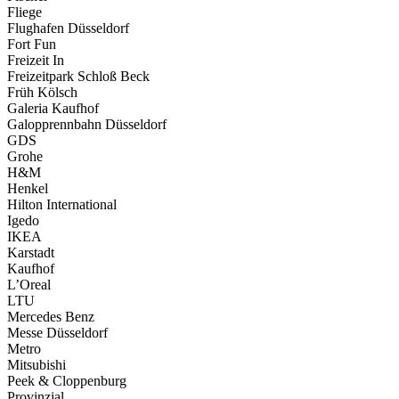
Fliege
Flughafen Düsseldorf
Fort Fun
Freizeit In
Freizeitpark Schloß Beck
Früh Kölsch
Galeria Kaufhof
Galopprennbahn Düsseldorf
GDS
Grohe
H&M
Henkel
Hilton International
Igedo
IKEA
Karstadt
Kaufhof
L’Oreal
LTU
Mercedes Benz
Messe Düsseldorf
Metro
Mitsubishi
Peek & Cloppenburg
Provinzial